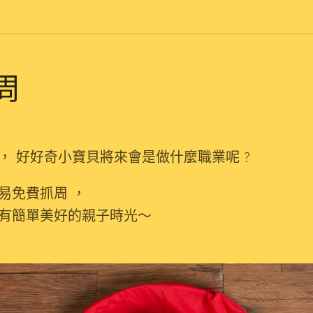
周
， 好好奇小寶貝將來會是做什麼職業呢 ?
易免費抓周 ，
有簡單美好的親子時光～