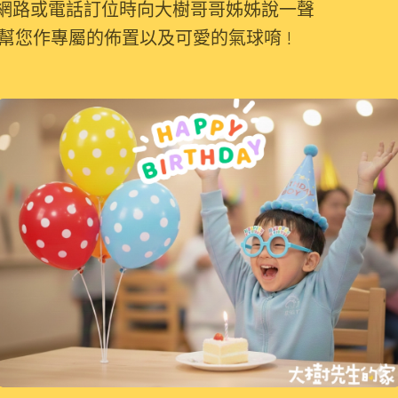
於網路或電話訂位時向大樹哥哥姊姊說一聲
幫您作專屬的佈置以及可愛的氣球唷 !